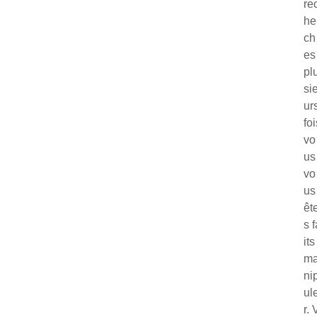
re
he
ch
es
pl
si
ur
foi
vo
us
vo
us
êt
s f
its
m
ni
ul
r. 