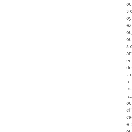
ou
s c
oy
ez 
ou
ou
s e
att
en
de
z 
n
m
ra
ou
eff
ca
e 
ou