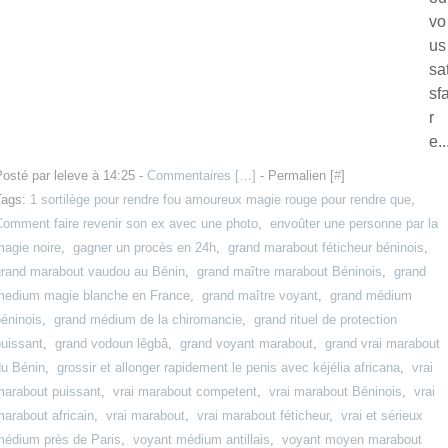
vo
us
sat
sfa
r
e..
osté par leleve à 14:25 -
Commentaires [
…
]
- Permalien [
#
]
Tags:
1 sortilège pour rendre fou amoureux magie rouge pour rendre que
,
Comment faire revenir son ex avec une photo
,
envoûter une personne par la
magie noire
,
gagner un procès en 24h
,
grand marabout féticheur béninois
,
grand marabout vaudou au Bénin
,
grand maître marabout Béninois
,
grand
medium magie blanche en France
,
grand maître voyant
,
grand médium
éninois
,
grand médium de la chiromancie
,
grand rituel de protection
puissant
,
grand vodoun lêgbâ
,
grand voyant marabout
,
grand vrai marabout
du Bénin
,
grossir et allonger rapidement le penis avec kéjélia africana
,
vrai
marabout puissant
,
vrai marabout competent
,
vrai marabout Béninois
,
vrai
arabout africain
,
vrai marabout
,
vrai marabout féticheur
,
vrai et sérieux
médium près de Paris
,
voyant médium antillais
,
voyant moyen marabout