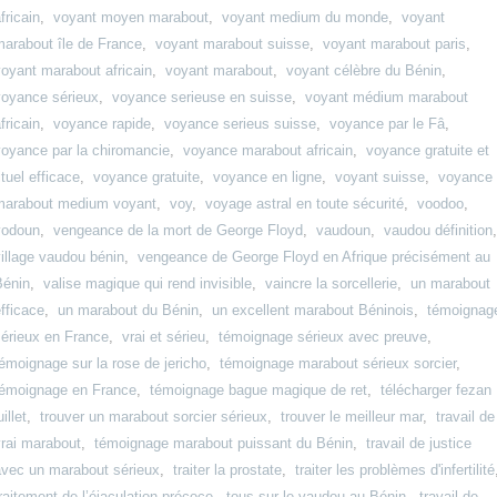
fricain
,
voyant moyen marabout
,
voyant medium du monde
,
voyant
marabout île de France
,
voyant marabout suisse
,
voyant marabout paris
,
oyant marabout africain
,
voyant marabout
,
voyant célèbre du Bénin
,
voyance sérieux
,
voyance serieuse en suisse
,
voyant médium marabout
fricain
,
voyance rapide
,
voyance serieus suisse
,
voyance par le Fâ
,
voyance par la chiromancie
,
voyance marabout africain
,
voyance gratuite et
ituel efficace
,
voyance gratuite
,
voyance en ligne
,
voyant suisse
,
voyance
marabout medium voyant
,
voy
,
voyage astral en toute sécurité
,
voodoo
,
vodoun
,
vengeance de la mort de George Floyd
,
vaudoun
,
vaudou définition
illage vaudou bénin
,
vengeance de George Floyd en Afrique précisément au
Bénin
,
valise magique qui rend invisible
,
vaincre la sorcellerie
,
un marabout
fficace
,
un marabout du Bénin
,
un excellent marabout Béninois
,
témoignag
sérieux en France
,
vrai et sérieu
,
témoignage sérieux avec preuve
,
émoignage sur la rose de jericho
,
témoignage marabout sérieux sorcier
,
témoignage en France
,
témoignage bague magique de ret
,
télécharger fezan
uillet
,
trouver un marabout sorcier sérieux
,
trouver le meilleur mar
,
travail de
vrai marabout
,
témoignage marabout puissant du Bénin
,
travail de justice
avec un marabout sérieux
,
traiter la prostate
,
traiter les problèmes d'infertilité
raitement de l’éjaculation précoce
,
tous sur le vaudou au Bénin
,
travail de