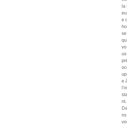
la 
eu
e 
ho
se
qu
vo
us
pr
oc
up
e 
l'i
st
nt.
D
ns
vo