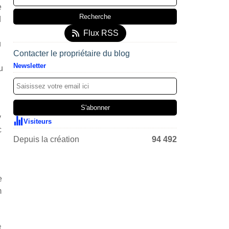
e
d
Flux RSS
u
Contacter le propriétaire du blog
Newsletter
u
v
Visiteurs
c
Depuis la création
94 492
e
m
t