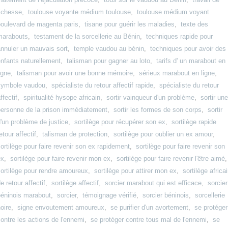
richesse
,
toulouse voyante médium toulouse
,
toulouse médium voyant
boulevard de magenta paris
,
tisane pour guérir les maladies
,
texte des
marabouts
,
testament de la sorcellerie au Bénin
,
techniques rapide pour
annuler un mauvais sort
,
temple vaudou au bénin
,
techniques pour avoir des
nfants naturellement
,
talisman pour gagner au loto
,
tarifs d' un marabout en
igne
,
talisman pour avoir une bonne mémoire
,
sérieux marabout en ligne
,
symbole vaudou
,
spécialiste du retour affectif rapide
,
spécialiste du retour
ffectif
,
spiritualité hysope africain
,
sortir vainqueur d'un problème
,
sortir une
personne de la prison immédiatement
,
sortir les formes de son corps
,
sortir
'un problème de justice
,
sortilège pour récupérer son ex
,
sortilège rapide
etour affectif
,
talisman de protection
,
sortilège pour oublier un ex amour
,
ortilège pour faire revenir son ex rapidement
,
sortilège pour faire revenir son
ex
,
sortilège pour faire revenir mon ex
,
sortilège pour faire revenir l'être aimé
ortilège pour rendre amoureux
,
sortilège pour attirer mon ex
,
sortilège africa
e retour affectif
,
sortilège affectif
,
sorcier marabout qui est efficace
,
sorcier
béninois marabout
,
sorcier
,
témoignage vérifié
,
sorcier béninois
,
sorcellerie
oire
,
signe envoutement amoureux
,
se purifier d'un avortement
,
se protéger
ontre les actions de l'ennemi
,
se protéger contre tous mal de l'ennemi
,
se