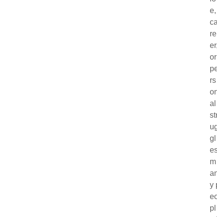
e,
c
re
er
or
p
rs
o
al
st
u
gl
es
m
a
y 
e
pl