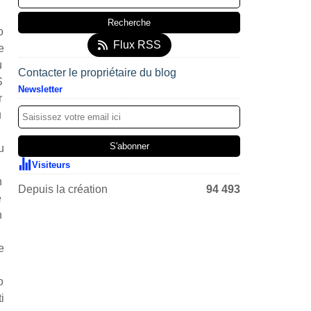
o
Flux RSS
e
u
Contacter le propriétaire du blog
S
Newsletter
r
u
u
Visiteurs
n
Depuis la création
94 493
e
n
e
o
ti