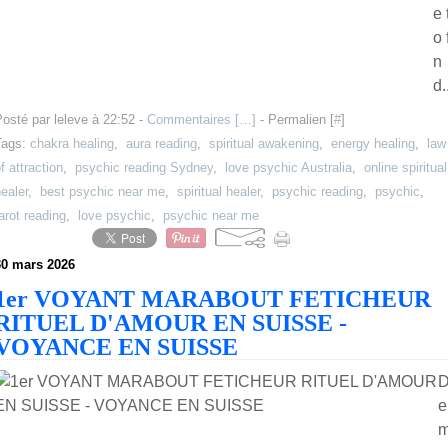
e 
o 
n
d.
osté par leleve à 22:52 -
Commentaires [
…
]
- Permalien [
#
]
Tags:
chakra healing
,
aura reading
,
spiritual awakening
,
energy healing
,
law
f attraction
,
psychic reading Sydney
,
love psychic Australia
,
online spiritual
ealer
,
best psychic near me
,
spiritual healer
,
psychic reading
,
psychic
,
arot reading
,
love psychic
,
psychic near me
30 mars 2026
1er VOYANT MARABOUT FETICHEUR
RITUEL D'AMOUR EN SUISSE -
VOYANCE EN SUISSE
e