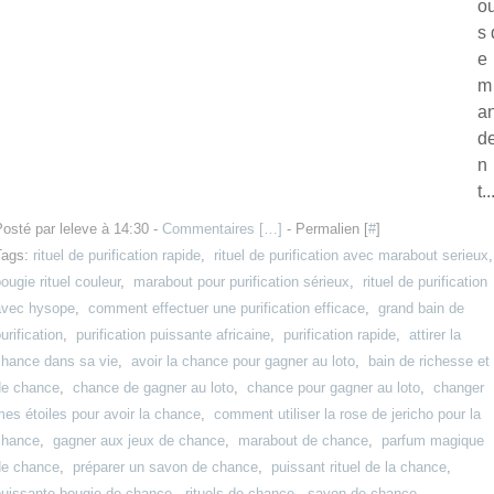
o
s 
e
m
a
d
n
t..
osté par leleve à 14:30 -
Commentaires [
…
]
- Permalien [
#
]
Tags:
rituel de purification rapide
,
rituel de purification avec marabout serieux
ougie rituel couleur
,
marabout pour purification sérieux
,
rituel de purification
avec hysope
,
comment effectuer une purification efficace
,
grand bain de
urification
,
purification puissante africaine
,
purification rapide
,
attirer la
chance dans sa vie
,
avoir la chance pour gagner au loto
,
bain de richesse et
de chance
,
chance de gagner au loto
,
chance pour gagner au loto
,
changer
es étoiles pour avoir la chance
,
comment utiliser la rose de jericho pour la
chance
,
gagner aux jeux de chance
,
marabout de chance
,
parfum magique
de chance
,
préparer un savon de chance
,
puissant rituel de la chance
,
puissante bougie de chance
,
rituels de chance
,
savon de chance