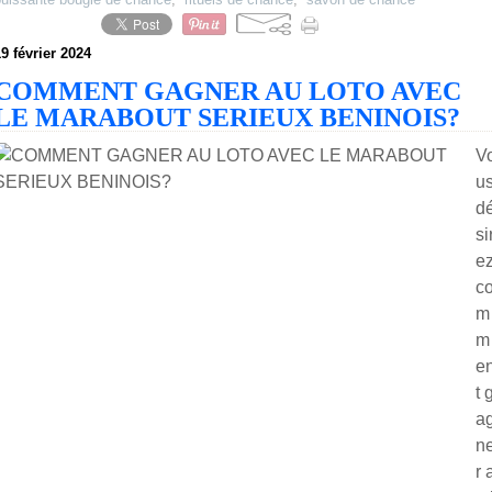
9 février 2024
COMMENT GAGNER AU LOTO AVEC
LE MARABOUT SERIEUX BENINOIS?
V
u
d
si
e
c
m
m
e
t 
a
n
r 