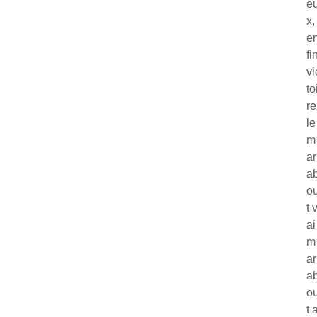
e
x,
e
fi
vi
to
re
le
m
ar
a
o
t 
ai
m
ar
a
o
t 