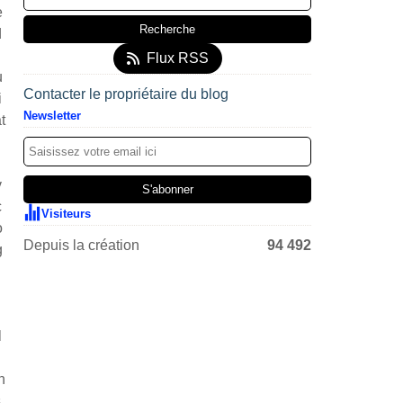
e
d
Flux RSS
u
Contacter le propriétaire du blog
i
Newsletter
t
v
c
Visiteurs
o
Depuis la création
94 492
g
h
l
h
s