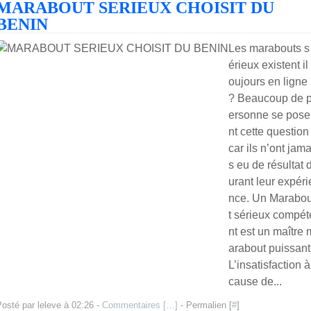
MARABOUT SERIEUX CHOISIT DU
BENIN
Les marabouts s
érieux existent il 
oujours en ligne
? Beaucoup de 
ersonne se pose
nt cette question
car ils n’ont jama
s eu de résultat 
urant leur expéri
nce. Un Marabo
t sérieux compét
nt est un maître 
arabout puissant
L’insatisfaction à
cause de...
osté par leleve à 02:26 -
Commentaires [
…
]
- Permalien [
#
]