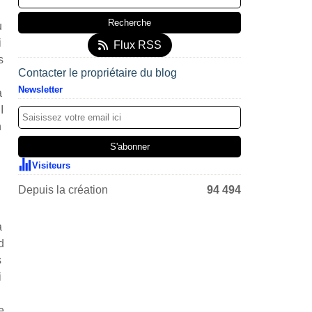
u
i
Flux RSS
s
Contacter le propriétaire du blog
Newsletter
a
I
n
Visiteurs
Depuis la création
94 494
a
d
s
i
e