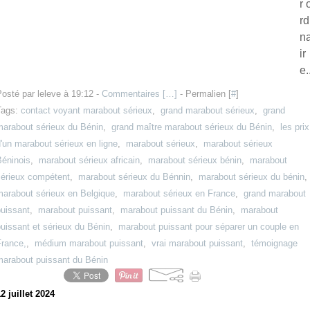
r 
rd
n
ir
e.
osté par leleve à 19:12 -
Commentaires [
…
]
- Permalien [
#
]
Tags:
contact voyant marabout sérieux
,
grand marabout sérieux
,
grand
marabout sérieux du Bénin
,
grand maître marabout sérieux du Bénin
,
les prix
'un marabout sérieux en ligne
,
marabout sérieux
,
marabout sérieux
Béninois
,
marabout sérieux africain
,
marabout sérieux bénin
,
marabout
sérieux compétent
,
marabout sérieux du Bénnin
,
marabout sérieux du bénin
,
marabout sérieux en Belgique
,
marabout sérieux en France
,
grand marabout
puissant
,
marabout puissant
,
marabout puissant du Bénin
,
marabout
uissant et sérieux du Bénin
,
marabout puissant pour séparer un couple en
France,
,
médium marabout puissant
,
vrai marabout puissant
,
témoignage
marabout puissant du Bénin
2 juillet 2024