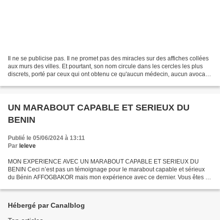
Il ne se publicise pas. Il ne promet pas des miracles sur des affiches collées
aux murs des villes. Et pourtant, son nom circule dans les cercles les plus
discrets, porté par ceux qui ont obtenu ce qu'aucun médecin, aucun avocat,
aucun conseiller ordinaire...
UN MARABOUT CAPABLE ET SERIEUX DU
BENIN
Publié le 05/06/2024 à 13:11
Par
leleve
MON EXPERIENCE AVEC UN MARABOUT CAPABLE ET SERIEUX DU
BENIN Ceci n’est pas un témoignage pour le marabout capable et sérieux
du Bénin AFFOGBAKOR mais mon expérience avec ce dernier. Vous êtes à
la recherche d’un homme du culte vaudou capable de vous satisfaire,...
Hébergé par Canalblog