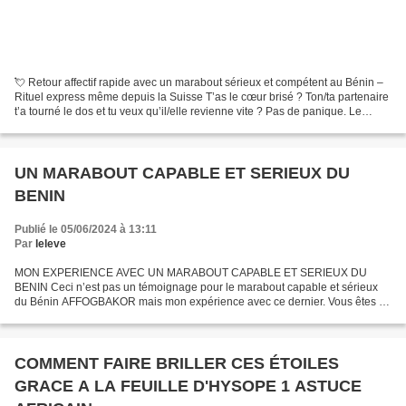
💘 Retour affectif rapide avec un marabout sérieux et compétent au Bénin –
Rituel express même depuis la Suisse T’as le cœur brisé ? Ton/ta partenaire
t’a tourné le dos et tu veux qu’il/elle revienne vite ? Pas de panique. Le
retour affectif avec un marabout...
UN MARABOUT CAPABLE ET SERIEUX DU
BENIN
Publié le 05/06/2024 à 13:11
Par
leleve
MON EXPERIENCE AVEC UN MARABOUT CAPABLE ET SERIEUX DU
BENIN Ceci n’est pas un témoignage pour le marabout capable et sérieux
du Bénin AFFOGBAKOR mais mon expérience avec ce dernier. Vous êtes à
la recherche d’un homme du culte vaudou capable de vous satisfaire,...
COMMENT FAIRE BRILLER CES ÉTOILES
GRACE A LA FEUILLE D'HYSOPE 1 ASTUCE