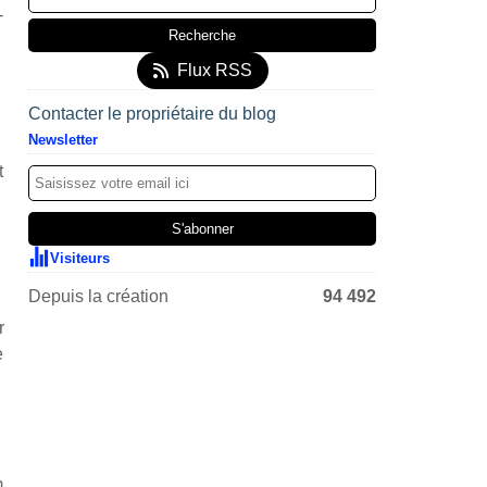
-
Flux RSS
Contacter le propriétaire du blog
Newsletter
t
Visiteurs
Depuis la création
94 492
r
e
m