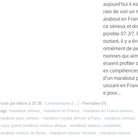
aujourd’hui il es
rare de voir un 
arabout en Fran
ce sérieux et di
ponible 07 J/7. 
ourtant, il y a én
ormément de p
rsonnes qui aim
eraient profiter 
es compétence
d’un marabout 
uissant en Fran
e pour...
osté par leleve à 20:38 -
Commentaires [
…
]
- Permalien [
#
]
Tags:
marabout sérieux
,
marabout en France
,
marabout en France sérieux
,
arabout paris sérieux
,
marabout voyant africain à Paris
,
marabout serieux
,
e plus grand marabout serieux afrique
,
marabout serieux competent
,
marabout serieux du Benin
,
marabout serieux honnete
,
marabout serieux