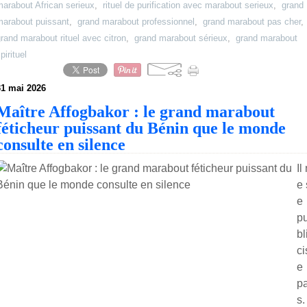
arabout African serieux
,
rituel de purification avec marabout serieux
,
grand
marabout puissant
,
grand marabout professionnel
,
grand marabout pas cher
,
rand marabout rituel avec citron
,
grand marabout sérieux
,
grand marabout
pirituel
31 mai 2026
Maître Affogbakor : le grand marabout
féticheur puissant du Bénin que le monde
consulte en silence
Il
e 
e
p
bl
ci
e
p
s. 