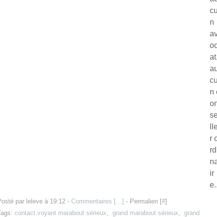
c
n
a
o
at
a
c
n 
o
se
ll
r 
rd
n
ir
e.
osté par leleve à 19:12 -
Commentaires [
…
]
- Permalien [
#
]
Tags:
contact voyant marabout sérieux
,
grand marabout sérieux
,
grand