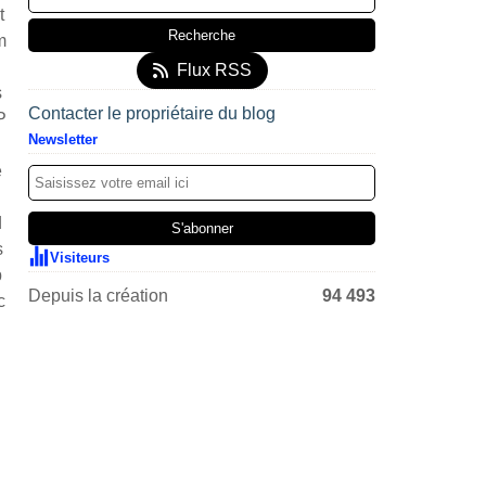
t
m
Flux RSS
s
Contacter le propriétaire du blog
P
Newsletter
e
d
s
Visiteurs
p
Depuis la création
94 493
c