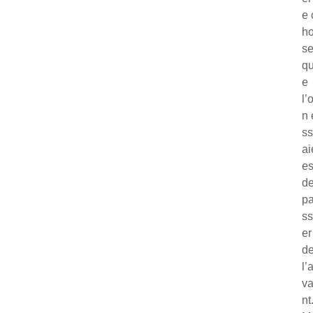
e 
h
s
q
e
l’
n 
ss
ai
es
d
p
ss
er
d
l’
v
nt