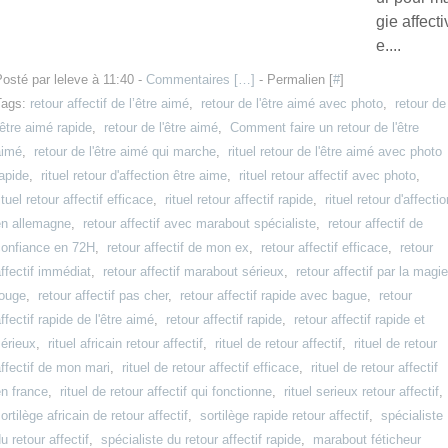
gie affecti
e....
osté par leleve à 11:40 -
Commentaires [
…
]
- Permalien [
#
]
Tags:
retour affectif de l’être aimé
,
retour de l'être aimé avec photo
,
retour de
'être aimé rapide
,
retour de l'être aimé
,
Comment faire un retour de l'être
aimé
,
retour de l'être aimé qui marche
,
rituel retour de l'être aimé avec photo
apide
,
rituel retour d'affection être aime
,
rituel retour affectif avec photo
,
ituel retour affectif efficace
,
rituel retour affectif rapide
,
rituel retour d'affectio
en allemagne
,
retour affectif avec marabout spécialiste
,
retour affectif de
confiance en 72H
,
retour affectif de mon ex
,
retour affectif efficace
,
retour
ffectif immédiat
,
retour affectif marabout sérieux
,
retour affectif par la magie
rouge
,
retour affectif pas cher
,
retour affectif rapide avec bague
,
retour
ffectif rapide de l'être aimé
,
retour affectif rapide
,
retour affectif rapide et
érieux
,
rituel africain retour affectif
,
rituel de retour affectif
,
rituel de retour
ffectif de mon mari
,
rituel de retour affectif efficace
,
rituel de retour affectif
n france
,
rituel de retour affectif qui fonctionne
,
rituel serieux retour affectif
,
ortilège africain de retour affectif
,
sortilège rapide retour affectif
,
spécialiste
u retour affectif
,
spécialiste du retour affectif rapide
,
marabout féticheur