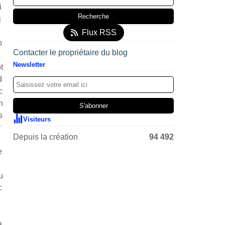
i
j
Flux RSS
o
Contacter le propriétaire du blog
Newsletter
t
d
c
n
s
Visiteurs
r
Depuis la création
94 492
e
p
u
c
a