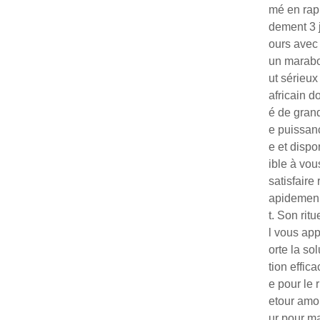
mé en rap
dement 3 
ours avec
un marab
ut sérieux
africain do
é de gran
e puissan
e et dispo
ible à vou
satisfaire 
apidemen
t. Son ritu
l vous ap
orte la sol
tion effica
e pour le r
etour amo
ur pour m