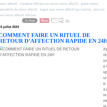
etour affectif
,
marabout efficace en amour retour affectif
,
grand maître
pécialiste du retour affectif
,
bague pour retour affectif qui marche
,
astuces
our retour affectif efficace
4 juillet 2024
COMMENT FAIRE UN RITUEL DE
RETOUR D’AFFECTION RAPIDE EN 24
A
rè
u
e 
up
ur
e, 
a 
re
m
èr