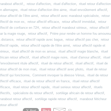
arabout affectif,
,
retour d'affection
,
rituel d'affection
,
rituel retour d'affection
en allemagne
,
rituel retour d'affection être aime
,
rituel envoûtement affectif
,
etour affectif de l’être aimé
,
retour affectif avec marabout spécialiste
,
retour
ffectif de mon ex
,
retour affectif efficace
,
retour affectif immédiat
,
retour
ffectif de confiance en 72H
,
retour affectif marabout sérieux
,
retour affectif
ar la magie rouge
,
retour affectif
,
Prière pour rendre un homme fou amoureu
 distance
,
retour affectif rapide avec bague
,
retour affectif pas cher
,
retour
ffectif rapide
,
retour affectif rapide de l'être aimé
,
retour affectif rapide et
érieux
,
rituel affectif de mon ex amour
,
rituel affectif magie blanche
,
rituel
fricain retour affectif
,
rituel affectif magie noire
,
rituel d'amour affectif
,
rituel
'envoûtement ritule affectif
,
rituel de retour affectif
,
rituel affectif
,
rituel de
etour affectif de mon mari
,
rituel retour affectif avec photo
,
rituel de retour
ffectif qui fonctionne
,
Comment invoquer la déesse Vénus
,
rituel de retour
ffectif efficace
,
rituel de retour affectif en france
,
rituel retour affectif
fficace
,
rituel retour affectif rapide
,
rituel serieux retour affectif
,
rituels
ffectifs
,
spécialiste du retour affectif
,
sortilège africain de retour affectif
,
arabout retour affectif
,
sortilège rapide retour affectif
,
marabout féticheur
etour affectif