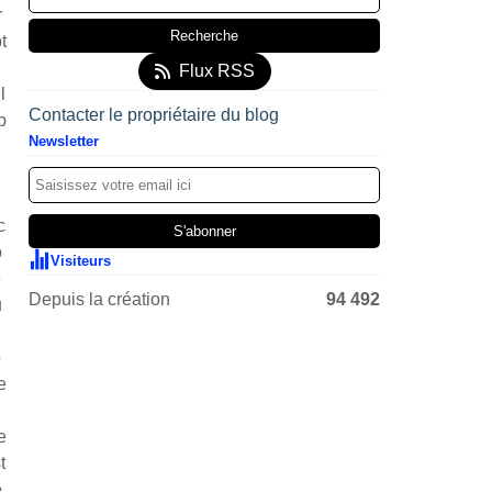
r
t
Flux RSS
l
Contacter le propriétaire du blog
p
Newsletter
i
c
o
Visiteurs
e
Depuis la création
94 492
u
o
e
e
t
e