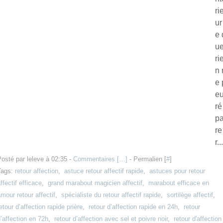
ri
ur
e 
u
ri
n 
e 
eu
ré
p
re
r...
osté par leleve à 02:35 -
Commentaires [
…
]
- Permalien [
#
]
Tags:
retour affection
,
astuce retour affectif rapide
,
astuces pour retour
ffectif efficace
,
grand marabout magicien affectif
,
marabout efficace en
mour retour affectif
,
spécialiste du retour affectif rapide
,
sortilège affectif
,
etour d’affection rapide prière
,
retour d’affection rapide en 24h
,
retour
’affection en 72h
,
retour d’affection avec sel et poivre noir
,
retour d'affection