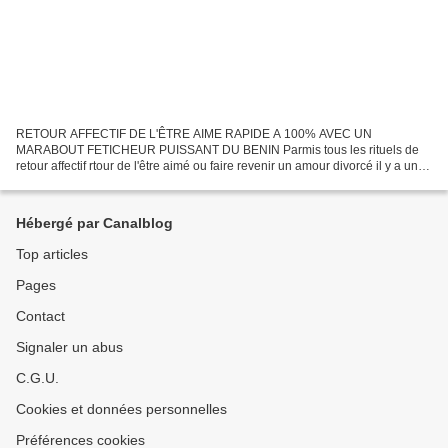
RETOUR AFFECTIF DE L'ÊTRE AIME RAPIDE A 100% AVEC UN
MARABOUT FETICHEUR PUISSANT DU BENIN Parmis tous les rituels de
retour affectif rtour de l'être aimé ou faire revenir un amour divorcé il y a un
qui est au dessus de tous: le rituel de retour de l'être...
Hébergé par Canalblog
Top articles
Pages
Contact
Signaler un abus
C.G.U.
Cookies et données personnelles
Préférences cookies