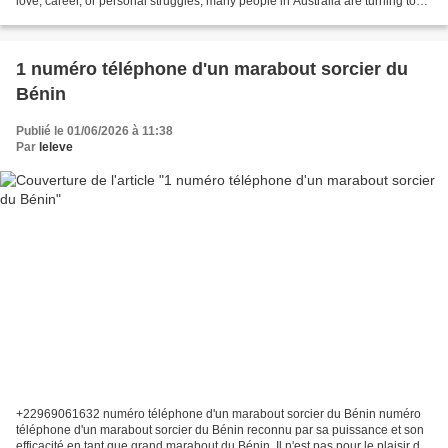
love, career, or personal struggles, many people in Australia are turning to
spiritual guidance to find...
1 numéro téléphone d'un marabout sorcier du
Bénin
Publié le 01/06/2026 à 11:38
Par
leleve
+22969061632 numéro téléphone d'un marabout sorcier du Bénin numéro
téléphone d'un marabout sorcier du Bénin reconnu par sa puissance et son
efficacité en tant que grand marabout du Bénin. Il n'est pas pour le plaisir de