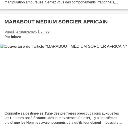
manipulation amoureuse. Sentez vous des comportements irrationnels,
désirez vous briser les liens de telle action?...
MARABOUT MÉDIUM SORCIER AFRICAIN
Publié le 10/02/2025 à 20:22
Par
leleve
Connaître sa destinée est l’une des premières préoccupations auxquelles
les Hommes ont été soumis dès leur existence. En effet, il y a des siècles
plutôt que les Hommes avaient compris déjà qu’ils leur étaient impossibles
d’être heureux s’ils ne se connaissaient...