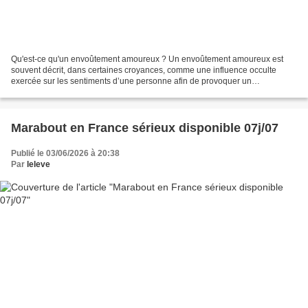
Qu'est-ce qu'un envoûtement amoureux ? Un envoûtement amoureux est
souvent décrit, dans certaines croyances, comme une influence occulte
exercée sur les sentiments d’une personne afin de provoquer un
attachement, un désir ou une obsession. Il peut être...
Marabout en France sérieux disponible 07j/07
Publié le 03/06/2026 à 20:38
Par
leleve