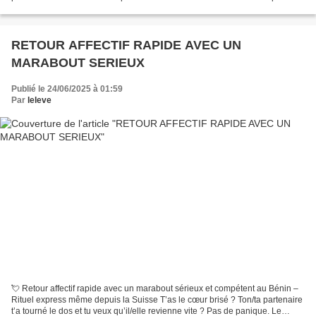
rituel d’amour avec photo et...
RETOUR AFFECTIF RAPIDE AVEC UN
MARABOUT SERIEUX
Publié le 24/06/2025 à 01:59
Par
leleve
💘 Retour affectif rapide avec un marabout sérieux et compétent au Bénin –
Rituel express même depuis la Suisse T’as le cœur brisé ? Ton/ta partenaire
t’a tourné le dos et tu veux qu’il/elle revienne vite ? Pas de panique. Le